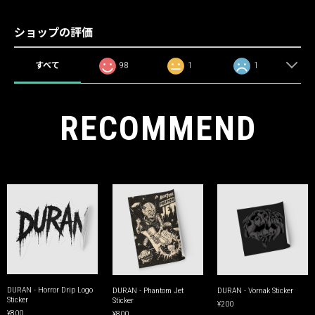
ショップの評価
すべて
98
1
1
RECOMMEND
DURAN - Horror Drip Logo
DURAN - Phantom Jet
DURAN - Vornak Sticker
Sticker
Sticker
¥200
¥800
¥800