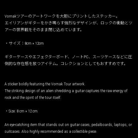
Vornakツアーのアートワークを大胆にプリントしたステッカー。
エイリアンがギターをかき鳴らす強烈なデザインが、ロックの衝動とツ
アーの世界観をそのまま閉じ込めています。
・サイズ：8cm × 12cm
ギターケースやエフェクターボード、ノートPC、スーツケースなどに圧
倒的な存在感を放つアイテム。コレクションとしてもおすすめです。
A sticker boldly featuring the Vornak Tour artwork.
The striking design of an alien shredding a guitar captures the raw energy of
rock and the spirit of the tour itself.
・Size: 8 cm × 12 cm
An eye-catching item that stands out on guitar cases, pedalboards, laptops, or
suitcases. Also highly recommended as a collectible piece.