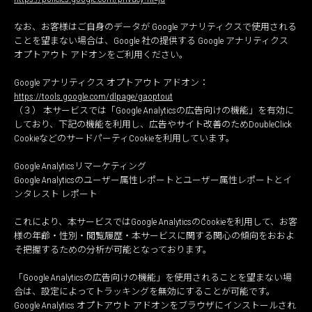
なお、お客様はご自身のデータが Google アナリティクスで使用される
ことを望まない場合は、Google 社の提供する Google アナリティクス
オプトアウト アドオンをご利用ください。
Google アナリティクス オプトアウト アドオン：
https://tools.google.com/dlpage/gaoptout
（３） 本サービスでは「Google Analyticsの広告向けの機能」を有効に
しており、下記の機能を利用し、広告やサイト改善のためDoubleClick
CookieなどのサードパーティCookieを利用しています。
Google Analyticsリマーケティング
Google Analyticsのユーザー属性レポートとユーザー属性レポートとイ
ンタレスト レポート
これにより、本サービスではGoogle AnalyticsのCookieを利用して、お客
様の年齢・性別・閲覧履歴・本サービスに関する関心の傾向をおおよ
そ把握するための分析が可能となっております。
「Google Analyticsの広告向けの機能」を使用されることを望まない場
合は、設定によってトラッキングを無効にすることが可能です。
Google Analytics オプトアウト アドオンをブラウザにインストールされ