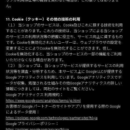
ップが利用停止等の義務を負わない場合は、この限りではありませ
ん。
11. Cookie（クッキー）その他の技術の利用
（１） 当ショップのサービスは、Cookie及びこれに類する技術を利用
することがあります。これらの技術は、当ショップによる当ショップ
のサービスの利用状況等の把握に役立ち、サービス向上に資するもの
です。Cookieを無効化されたいユーザーは、ウェブブラウザの設定を
変更することによりCookieを無効化することができます。但し、
Cookieを無効化すると、当ショップのサービスの一部の機能をご利用
いただけなくなる場合があります。
（２） 当ショップは、当ショップサービスが提供するサービスの利用
状況等を調査・分析するため、本サービス上に Google LLCが提供する
Google アナリティクスを利用しています。Googleアナリティクスでデ
ータが収集、処理される仕組みその他Googleアナリティクスの詳しい
情報につきましては、同社のサイトをご覧ください。
Google アナリティクス 利用規約：
https://www.google.com/analytics/terms/jp.html
お客様が Google パートナーのサイトやアプリを使用する際の Google
によるデータ使用：
https://policies.google.com/technologies/partner-sites?hl=ja
Google プライバシーポリシー：
https://policies.google.com/privacy?hl=ja