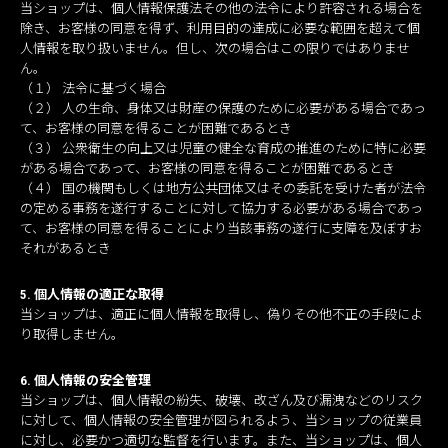
当ショップは、個人情報保護法その他の法令により許容される場合を
除き、お客様の同意を得ず、利用目的の達成に必要な範囲を超えて個
人情報を取り扱いません。但し、次の場合はこの限りではありませ
ん。
（１） 法令に基づく場合
（２） 人の生命、身体又は財産の保護のために必要がある場合であっ
て、お客様の同意を得ることが困難であるとき
（３） 公衆衛生の向上又は児童の健全な育成の推進のために特に必要
がある場合であって、お客様の同意を得ることが困難であるとき
（４） 国の機関もしくは地方公共団体又はその委託を受けた者が法令
の定める事務を遂行することに対して協力する必要がある場合であっ
て、お客様の同意を得ることにより当該事務の遂行に支障を及ぼすお
それがあるとき
5. 個人情報の適正な取得
当ショップは、適正に個人情報を取得し、偽りその他不正の手段によ
り取得しません。
6. 個人情報の安全管理
当ショップは、個人情報の紛失、破壊、改ざん及び漏洩などのリスク
に対して、個人情報の安全管理が図られるよう、当ショップの従業員
に対し、必要かつ適切な監督を行います。また、当ショップは、個人