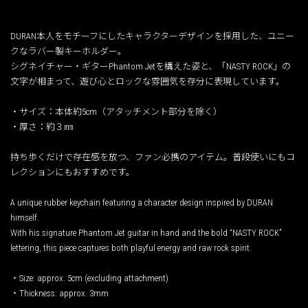
DURAN本人をモチーフにしたキャラクターデザインを採用した、ユニー
クなラバー製キーホルダー。
シグネイチャー・ギターPhantom Jetを構えた姿と、「NASTY ROCK」の
文字が相まって、遊び心とロックな雰囲気を存分に表現しています。
・サイズ：本体約5cm（アタッチメント部分を除く）
・厚さ：約３㎜
持ち歩くだけで存在感を放つ、ファン必携のアイテム。普段使いにもコ
レクションにもおすすめです。
A unique rubber keychain featuring a character design inspired by DURAN
himself.
With his signature Phantom Jet guitar in hand and the bold “NASTY ROCK”
lettering, this piece captures both playful energy and raw rock spirit.
・Size: approx. 5cm (excluding attachment)
・Thickness: approx. 3mm