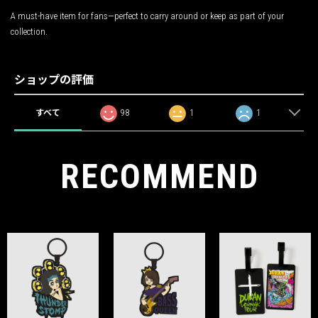
A must-have item for fans—perfect to carry around or keep as part of your
collection.
ショップの評価
すべて
98
1
1
RECOMMEND