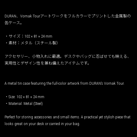
DURAN、Vornak Tourアートワークをフルカラーでプリントした金属製の
缶ケース。
・サイズ：102 × 81 × 24 mm
・素材：メタル（スチール製）
アクセサリー、小物入れに最適。デスクやバッグに忍ばせても映える、
実用性とデザイン性を兼ね備えたアイテムです。
A metal tin case featuring the full-color artwork from DURAN’s Vornak Tour.
・Size: 102 × 81 × 24 mm
・Material: Metal (Steel)
Perfect for storing accessories and small items. A practical yet stylish piece that
looks great on your desk or carried in your bag.