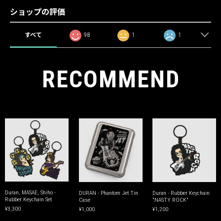
ショップの評価
すべて
98
1
1
RECOMMEND
Duran, MASAE, Shiho -
DURAN - Phantom Jet Tin
Duran - Rubber Keychain
Rubber Keychain Set
Case
"NASTY ROCK"
¥3,300
¥1,000
¥1,200