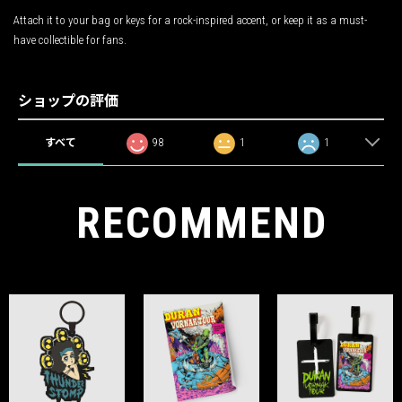
Attach it to your bag or keys for a rock-inspired accent, or keep it as a must-
have collectible for fans.
ショップの評価
すべて
98
1
1
RECOMMEND