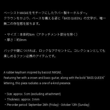
ベーシストMASAEをモチーフにしたラバー製キーホルダー。
クラウンをかぶり、ベースを構える姿と「BASS QUEEN」の文字が、唯一
無二の存在感を放ちます。
・サイズ：本体約5cm（アタッチメント部分を除く）
・厚さ：約3mm
バッグや鍵につければ、ロックなアクセントに。コレクションとしても
楽しめるファン必携のアイテムです。
A rubber keychain inspired by bassist MASAE.
Featuring her with a crown and bass guitar, along with the bold “BASS QUEEN”
lettering, this piece radiates a one-of-a-kind presence.
・Size: approx. 5 cm (excluding attachment)
・Thickness: approx. 3 mm
・Pre-order period: September 26th (Friday) - October 12th (Sunday)