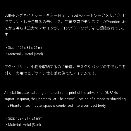
DURANシグネイチャー・ギター Phantom Jet のアートワークをモノクロ
でプリントした金属製の缶ケース。宇宙空間でモンスターがPhantom Jet
をかき鳴らす迫力のデザインが、コンパクトなボディに凝縮されていま
す。
・Size：102 × 81 × 24 mm
・Material：Metal (Steel)
アクセサリー、小物を収納するのに最適。デスクやバッグの中でも目を
引く、実用性とデザイン性を兼ね備えたアイテムです。
A metal tin case featuring a monochrome print of the artwork for DURAN’s
signature guitar, the Phantom Jet. The powerful design of a monster shredding
the Phantom Jet in outer space is condensed into a compact body.
・Size: 102 × 81 × 24 mm
・Material: Metal (Steel)