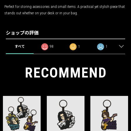
Perfect for storing accessories and small items. A practical yet stylish piece that
stands out whether on your desk or in your bag.
ショップの評価
すべて
98
1
1
RECOMMEND