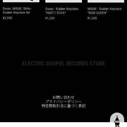
Duran, MASAE, Shiho -
Duran - Rubber Keychain
MASAE - Rubber Keychain
Rubber Keychain Set
"NASTY ROCK"
"BASS QUEEN"
¥3,300
¥1,200
¥1,200
ELECTRIC GOSPEL RECORDS STORE
お問い合わせ
プライバシーポリシー
特定商取引法に基づく表記