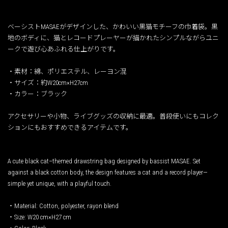
ベーシストMASAEがデザインした、かわいい黒猫モチーフの巾着袋。黒
地のボディに、猫とレコードプレーヤーが描かれたシンプルながらユニ
ークで遊び心あふれる仕上がりです。
・素材：綿、ポリエステル、レーヨン混
・サイズ：約W20cm×H27cm
・カラー：ブラック
アクセサリーや小物、ライブグッズの収納に最適。普段使いにもコレク
ションにもおすすめできるアイテムです。
A cute black cat–themed drawstring bag designed by bassist MASAE. Set
against a black cotton body, the design features a cat and a record player—
simple yet unique, with a playful touch.
・Material: Cotton, polyester, rayon blend
・Size: W20 cm×H27 cm