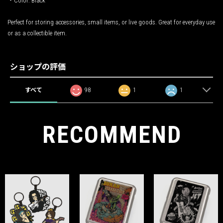
・Color: Black
Perfect for storing accessories, small items, or live goods. Great for everyday use
or as a collectible item.
ショップの評価
すべて
98
1
1
RECOMMEND